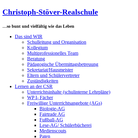
Zum
Christoph-Stöver-Realschule
Inhalt
springen
…so bunt und vielfältig wie das Leben
Das sind WIR
Schulleitung und Organisation
Kollegium
Multiprofessionelles Team
Beratung
Pädagogische Übermittagsbetreuung
Sekretariat/Hausmeister
Eltern und Schülervertreter
Zuständigkeiten
Lernen an der CSR
Unterrichtsinhalte (schulinterne Lehrpläne)
WP I- Fächer
Freiwillige Unterrichtsangebote (AGs)
Biologie-AG
Fairtrade AG
Fußball-AG
Lese-AG/ Schülerbücherei
Medienscouts
Paten