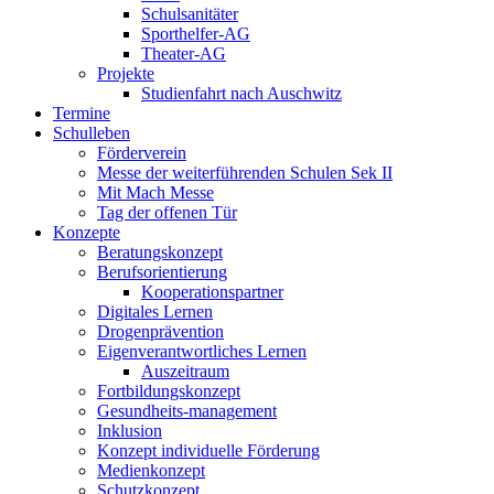
Schulsanitäter
Sporthelfer-AG
Theater-AG
Projekte
Studienfahrt nach Auschwitz
Termine
Schulleben
Förderverein
Messe der weiterführenden Schulen Sek II
Mit Mach Messe
Tag der offenen Tür
Konzepte
Beratungskonzept
Berufsorientierung
Kooperationspartner
Digitales Lernen
Drogenprävention
Eigenverantwortliches Lernen
Auszeitraum
Fortbildungskonzept
Gesundheits-management
Inklusion
Konzept individuelle Förderung
Medienkonzept
Schutzkonzept